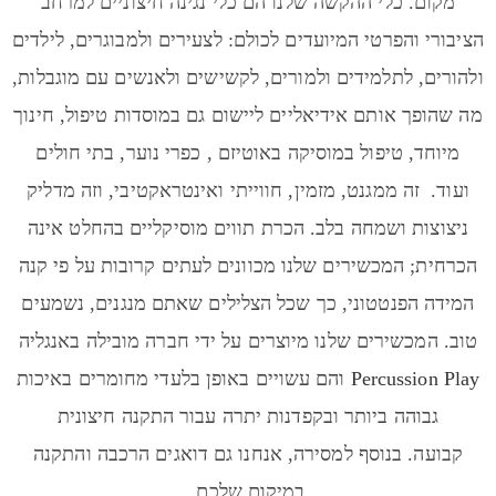
מקום. כלי ההקשה שלנו הם כלי נגינה חיצוניים למרחב
הציבורי והפרטי המיועדים לכולם: לצעירים ולמבוגרים, לילדים
ולהורים, לתלמידים ולמורים, לקשישים ולאנשים עם מוגבלות,
מה שהופך אותם אידיאליים ליישום גם במוסדות טיפול, חינוך
מיוחד, טיפול במוסיקה באוטיזם , כפרי נוער, בתי חולים
ועוד. זה ממגנט, מזמין, חווייתי ואינטראקטיבי, וזה מדליק
ניצוצות ושמחה בלב. הכרת תווים מוסיקליים בהחלט אינה
הכרחית; המכשירים שלנו מכוונים לעתים קרובות על פי קנה
המידה הפנטטוני, כך שכל הצלילים שאתם מנגנים, נשמעים
טוב. המכשירים שלנו מיוצרים על ידי חברה מובילה באנגליה
Percussion Play
והם עשויים באופן בלעדי מחומרים באיכות
גבוהה ביותר ובקפדנות יתרה עבור התקנה חיצונית
קבועה. בנוסף למסירה, אנחנו גם דואגים הרכבה והתקנה
במיקום שלכם.